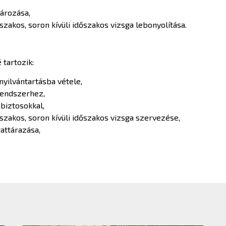
ározása,
őszakos, soron kívüli időszakos vizsga lebonyolítása.
 tartozik:
nyilvántartásba vétele,
 rendszerhez,
abiztosokkal,
őszakos, soron kívüli időszakos vizsga szervezése,
attárazása,