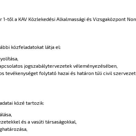
 1-től a KAV Közlekedési Alkalmassági és Vizsgaközpont Nonpro
bbi közfeladatokat látja el:
yolítása,
l kapcsolatos jogszabálytervezetek véleményezésében,
 tevékenységet folytató hazai és határon túli civil szerveze
adatai közé tartozik:
álása,
zetekkel és a vasúti társaságokkal,
ghatározása,