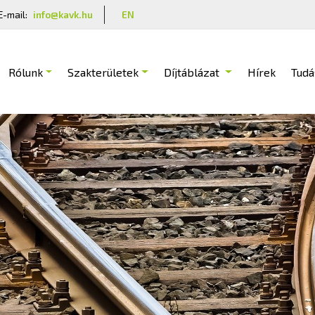
E-mail:
info@kavk.hu
EN
Rólunk
Szakterületek
Díjtáblázat
Hírek
Tudá