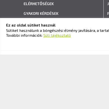
ELÉRHETŐSÉGEK
GYAKORI KÉRDÉSEK
ADATVÉDELEM
Ez az oldal sütiket használ
Sütiket használunk a böngészési élmény javítására, a tar
HÍRLEVÉL FELIRATKOZÁS
További információk:
Süti tájékoztató
© 2026 KAV Közlekedési Alkalmassági és Vizsgaközpont Nonpro