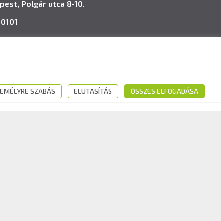
pest, Polgár utca 8-10.
-0101
avk.hu
EMÉLYRE SZABÁS
ELUTASÍTÁS
ÖSSZES ELFOGADÁSA
Kövess minket: