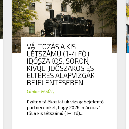
VÁLTOZÁS A KIS
LÉTSZÁMÚ (1-4 FŐ)
IDŐSZAKOS, SORON
KÍVÜLI IDŐSZAKOS ÉS
ELTÉRÉS ALAPVIZGÁK
BEJELENTÉSÉBEN
Címke:
VASÚT
,
Ezúton tájékoztatjuk vizsgabejelentő
partnereinket, hogy 2026. március 1-
től a kis létszámú (1-4 fő)...