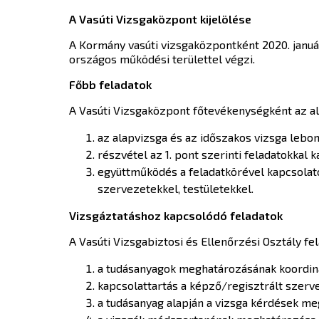
A Vasúti Vizsgaközpont kijelölése
A Kormány vasúti vizsgaközpontként 2020. január
országos működési területtel végzi.
Főbb feladatok
A Vasúti Vizsgaközpont főtevékenységként az alá
az alapvizsga és az időszakos vizsga lebon
részvétel az 1. pont szerinti feladatokka
együttműködés a feladatkörével kapcsolatos
szervezetekkel, testületekkel.
Vizsgáztatáshoz kapcsolódó feladatok
A Vasúti Vizsgabiztosi és Ellenőrzési Osztály fel
a tudásanyagok meghatározásának koordin
kapcsolattartás a képző/regisztrált szerve
a tudásanyag alapján a vizsga kérdések me