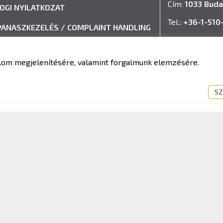
Cím:
1033 Buda
JOGI NYILATKOZAT
Tel.:
+36-1-510
PANASZKEZELÉS / COMPLAINT HANDLING
E-mail:
info@k
VISSZAÉLÉS-BEJELENTÉSI RENDSZER
talom megjelenítésére, valamint forgalmunk elemzésére.
IMPRESSZUM
SZ
fit Kft. – Minden jog fenntartva!
Süti tájékoztató