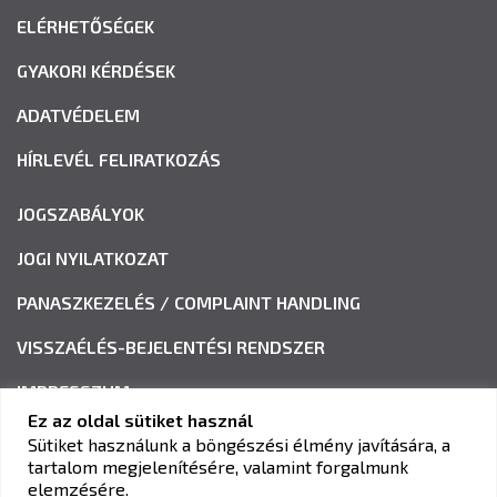
ELÉRHETŐSÉGEK
GYAKORI KÉRDÉSEK
ADATVÉDELEM
HÍRLEVÉL FELIRATKOZÁS
JOGSZABÁLYOK
JOGI NYILATKOZAT
PANASZKEZELÉS / COMPLAINT HANDLING
VISSZAÉLÉS-BEJELENTÉSI RENDSZER
IMPRESSZUM
Ez az oldal sütiket használ
Sütiket használunk a böngészési élmény javítására, a
tartalom megjelenítésére, valamint forgalmunk
KAV KÖZLEKEDÉSI ALKALMASSÁGI ÉS VIZSGAKÖZPONT
elemzésére.