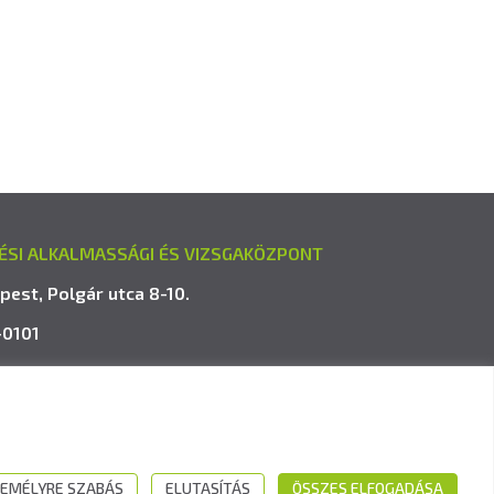
ÉSI ALKALMASSÁGI ÉS VIZSGAKÖZPONT
pest, Polgár utca 8-10.
-0101
avk.hu
EMÉLYRE SZABÁS
ELUTASÍTÁS
ÖSSZES ELFOGADÁSA