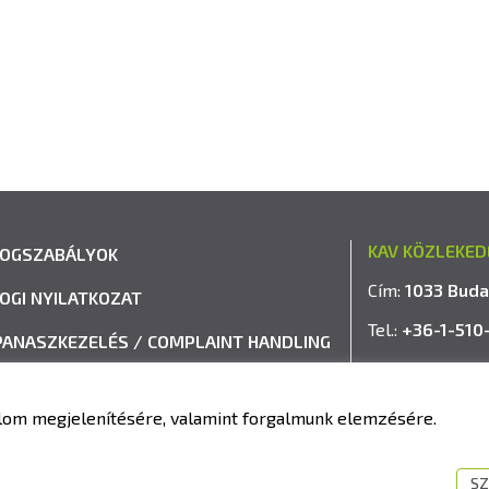
KAV KÖZLEKED
JOGSZABÁLYOK
Cím:
1033 Buda
JOGI NYILATKOZAT
Tel.:
+36-1-510
PANASZKEZELÉS / COMPLAINT HANDLING
E-mail:
info@k
VISSZAÉLÉS-BEJELENTÉSI RENDSZER
talom megjelenítésére, valamint forgalmunk elemzésére.
IMPRESSZUM
SZ