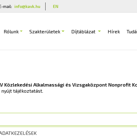
E-mail:
info@kavk.hu
EN
Rólunk
Szakterületek
Díjtáblázat
Hírek
Tudá
V Közlekedési Alkalmassági és Vizsgaközpont Nonprofit Ko
nyújt tájékoztatást.
 ADATKEZELÉSEK