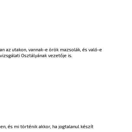
an az utakon, vannak-e örök mazsolák, és való-e
izsgálati Osztályának vezetője is.
 és mi történik akkor, ha jogtalanul készít