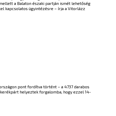
 mellett a Balaton északi partján ismét lehetőség
el kapcsolatos ügyintézésre – írja a Vitorlázz
országon pont fordítva történt – a 4737 darabos
rkerékpárt helyeztek forgalomba, hogy ezzel 14-