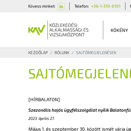
Kövess minket:
Telefon:
+36-1-510-0101
KÖKÉNY
KEZDŐLAP
RÓLUNK
SAJTÓMEGJELENÉSEK
SAJTÓMEGJELEN
[HÍRBALATON]
Szezonális hajós ügyfélszolgálat nyílik Balatonf
2023. április 27.
Május 1. és szeptember 30. között ismét várja üg