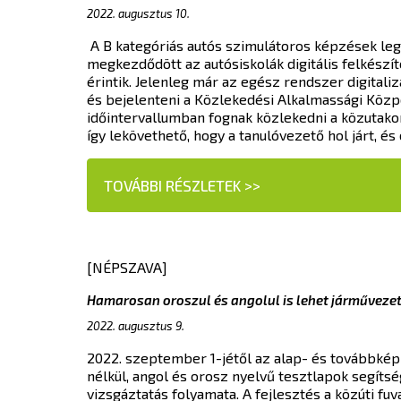
2022. augusztus 10.
A B kategóriás autós szimulátoros képzések le
megkezdődött az autósiskolák digitális felkészít
érintik. Jelenleg már az egész rendszer digitalizá
és bejelenteni a Közlekedési Alkalmassági Közp
időintervallumban fognak közlekedni a közutakon
így lekövethető, hogy a tanulóvezető hol járt, és
TOVÁBBI RÉSZLETEK >>
[NÉPSZAVA]
Hamarosan oroszul és angolul is lehet járműveze
2022. augusztus 9.
2022. szeptember 1-jétől az alap- és továbbkép
nélkül, angol és orosz nyelvű tesztlapok segíts
vizsgáztatás folyamata. A fejlesztés a közúti f