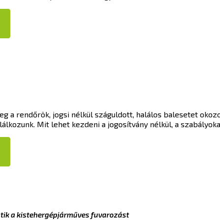
eg a rendőrök, jogsi nélkül száguldott, halálos balesetet okoz
lkozunk. Mit lehet kezdeni a jogosítvány nélkül, a szabályok
tik a kistehergépjárműves fuvarozást