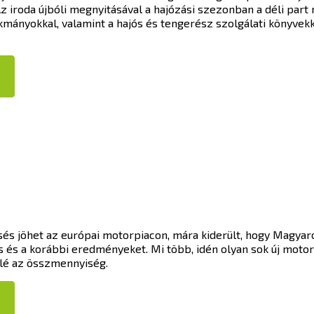
z iroda újbóli megnyitásával a hajózási szezonban a déli part
okmányokkal, valamint a hajós és tengerész szolgálati könyvekk
sés jöhet az európai motorpiacon, mára kiderült, hogy Magyar
 és a korábbi eredményeket. Mi több, idén olyan sok új moto
ölé az összmennyiség.