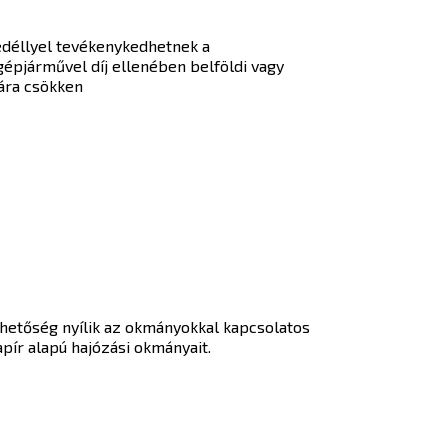
edéllyel tevékenykedhetnek a
pjárművel díj ellenében belföldi vagy
nára csökken
lehetőség nyílik az okmányokkal kapcsolatos
apír alapú hajózási okmányait.