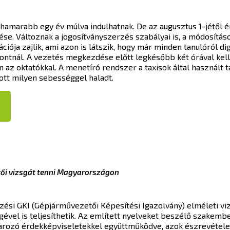
ghamarabb egy év múlva indulhatnak. De az augusztus 1-jétől
ése. Változnak a jogosítványszerzés szabályai is, a módosítás
ciója zajlik, ami azon is látszik, hogy már minden tanulóról dig
ontnál. A vezetés megkezdése előtt legkésőbb két órával kell
 az oktatókkal. A menetíró rendszer a taxisok által használt 
 ott milyen sebességgel haladt.
tői vizsgát tenni Magyarországon
zési GKI (Gépjárművezetői Képesítési Igazolvány) elméleti v
égével is teljesíthetik. Az említett nyelveket beszélő szake
uvarozó érdekképviseletekkel együttműködve, azok észrevétele