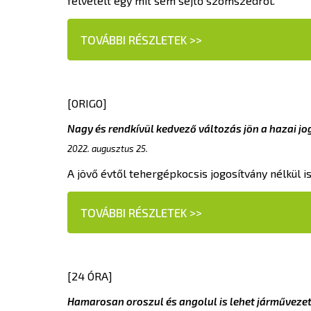
felvételt egy mit sem sejtő szomszédról.
TOVÁBBI RÉSZLETEK >>
[ORIGO]
Nagy és rendkívül kedvező változás jön a hazai j
2022. augusztus 25.
A jövő évtől tehergépkocsis jogosítvány nélkül 
TOVÁBBI RÉSZLETEK >>
[24 ÓRA]
Hamarosan oroszul és angolul is lehet járműveze