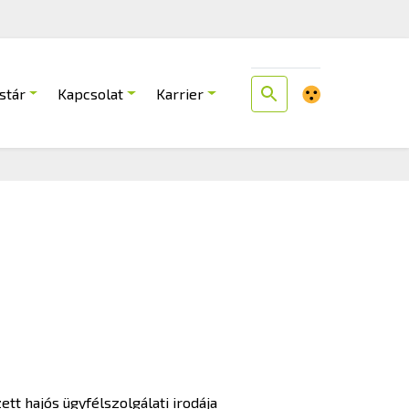
stár
Kapcsolat
Karrier
tt hajós ügyfélszolgálati irodája