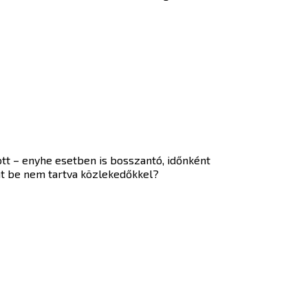
ott – enyhe esetben is bosszantó, időnként
at be nem tartva közlekedőkkel?