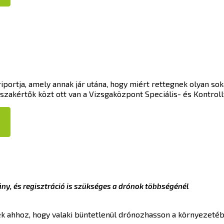
portja, amely annak jár utána, hogy miért rettegnek olyan sok
zakértők közt ott van a Vizsgaközpont Speciális- és Kontrollv
ány, és regisztráció is szükséges a drónok többségénél
 ahhoz, hogy valaki büntetlenül drónozhasson a környezetében,