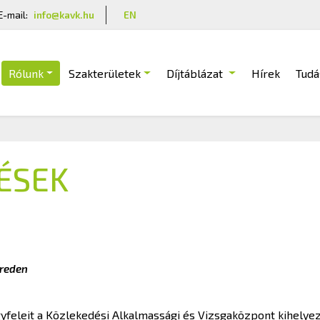
E-mail:
info@kavk.hu
EN
Rólunk
Szakterületek
Díjtáblázat
Hírek
Tudá
ÉSEK
üreden
yfeleit a Közlekedési Alkalmassági és Vizsgaközpont kihelyeze