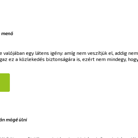
m menő
 valójában egy látens igény: amíg nem veszítjük el, addig nem
 Igaz ez a közlekedés biztonságára is, ezért nem mindegy, hog
lán mögé ülni