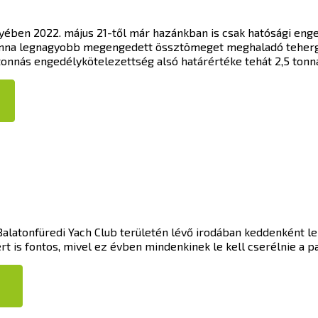
yében 2022. május 21-től már hazánkban is csak hatósági eng
tonna legnagyobb megengedett össztömeget meghaladó tehergé
tonnás engedélykötelezettség alsó határértéke tehát 2,5 ton
A Balatonfüredi Yach Club területén lévő irodában keddenként 
t is fontos, mivel ez évben mindenkinek le kell cserélnie a p