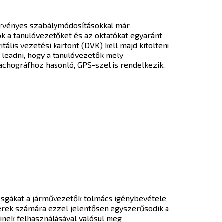
 érvényes szabálymódosításokkal már
ok a tanulóvezetőket és az oktatókat egyaránt
itális vezetési kartont (DVK) kell majd kitölteni
 leadni, hogy a tanulóvezetők mely
tachográfhoz hasonló, GPS-szel is rendelkezik,
izsgákat a járművezetők tolmács igénybevétele
mberek számára ezzel jelentősen egyszerűsödik a
inek felhasználásával valósul meg