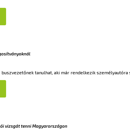
ogosítványoknál
is buszvezetőnek tanulhat, aki már rendelkezik személyautóra s
tői vizsgát tenni Magyarországon