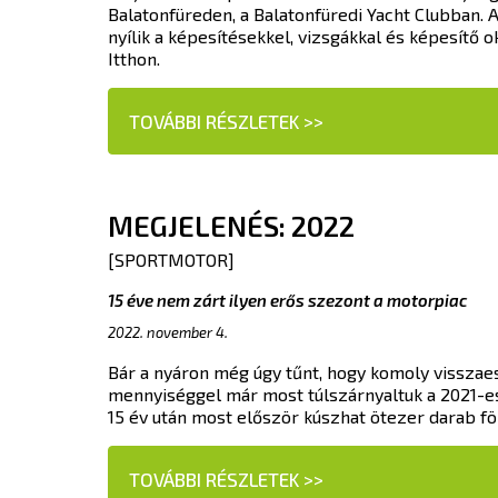
Balatonfüreden, a Balatonfüredi Yacht Clubban. A
nyílik a képesítésekkel, vizsgákkal és képesítő 
Itthon.
TOVÁBBI RÉSZLETEK >>
MEGJELENÉS: 2022
[SPORTMOTOR]
15 éve nem zárt ilyen erős szezont a motorpiac
2022. november 4.
Bár a nyáron még úgy tűnt, hogy komoly visszae
mennyiséggel már most túlszárnyaltuk a 2021-es
15 év után most először kúszhat ötezer darab f
TOVÁBBI RÉSZLETEK >>