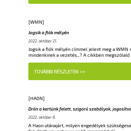
[WMN]
Jogsik a fiók mélyén
2022. október 21.
Jogsik a fiók mélyén címmel jelent meg a WMN ri
mindenkinek a vezetés...? A cikkben megszólaló s
TOVÁBBI RÉSZLETEK >>
[HAON]
Drón a kertünk felett, szigorú szabályok, jogosítv
2022. október 8.
A Haon utánajárt, milyen engedélyek szükségesek