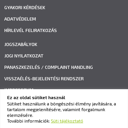
GYAKORI KÉRDÉSEK
ADATVÉDELEM
HÍRLEVÉL FELIRATKOZÁS
JOGSZABÁLYOK
JOGI NYILATKOZAT
PANASZKEZELÉS / COMPLAINT HANDLING
VISSZAÉLÉS-BEJELENTÉSI RENDSZER
IMPRESSZUM
Ez az oldal sütiket használ
Sütiket használunk a böngészési élmény javítására, a
tartalom megjelenítésére, valamint forgalmunk
KAV KÖZLEKEDÉSI ALKALMASSÁGI ÉS VIZSGAKÖZPONT
elemzésére.
Cím:
1033 Budapest, Polgár utca 8-10.
További információk:
Süti tájékoztató