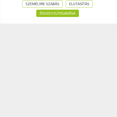
Tel.:
+36-1-510-0101
SZEMÉLYRE SZABÁS
ELUTASÍTÁS
E-mail:
info@kavk.hu
ÖSSZES ELFOGADÁSA
© 2026 KAV Közlekedési Alkalmassági és Vizsgaközpont Nonprofit Kft. –
Minden jog fenntartva!
Süti tájékoztató