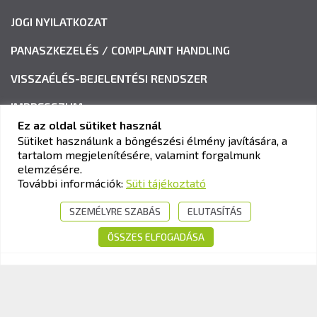
JOGI NYILATKOZAT
PANASZKEZELÉS / COMPLAINT HANDLING
VISSZAÉLÉS-BEJELENTÉSI RENDSZER
IMPRESSZUM
Ez az oldal sütiket használ
Sütiket használunk a böngészési élmény javítására, a
tartalom megjelenítésére, valamint forgalmunk
KAV KÖZLEKEDÉSI ALKALMASSÁGI ÉS VIZSGAKÖZPONT
elemzésére.
Cím:
1033 Budapest, Polgár utca 8-10.
További információk:
Süti tájékoztató
Tel.:
+36-1-510-0101
SZEMÉLYRE SZABÁS
ELUTASÍTÁS
E-mail:
info@kavk.hu
ÖSSZES ELFOGADÁSA