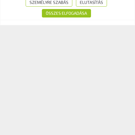
Tel.:
+36-1-510-0101
SZEMÉLYRE SZABÁS
ELUTASÍTÁS
E-mail:
info@kavk.hu
ÖSSZES ELFOGADÁSA
© 2026 KAV Közlekedési Alkalmassági és Vizsgaközpont Nonprofit Kft. –
Minden jog fenntartva!
Süti tájékoztató