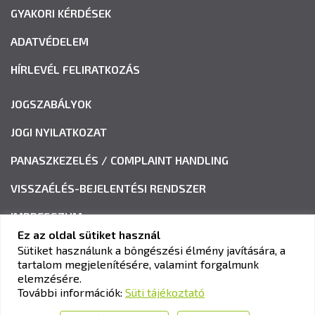
GYAKORI KÉRDÉSEK
ADATVÉDELEM
HÍRLEVÉL FELIRATKOZÁS
JOGSZABÁLYOK
JOGI NYILATKOZAT
PANASZKEZELÉS / COMPLAINT HANDLING
VISSZAÉLÉS-BEJELENTÉSI RENDSZER
IMPRESSZUM
Ez az oldal sütiket használ
Sütiket használunk a böngészési élmény javítására, a
tartalom megjelenítésére, valamint forgalmunk
KAV KÖZLEKEDÉSI ALKALMASSÁGI ÉS VIZSGAKÖZPONT
elemzésére.
Cím:
1033 Budapest, Polgár utca 8-10.
További információk:
Süti tájékoztató